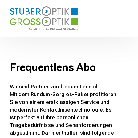
orte
Angebot
Über uns
Kontakt
Termin
ber Optik Wil
Dienstleistungen
Team
ss Optik St. Gallen
Sehlösungen
Gesundheitsoptik
Kollektionen
Kontaktlinsen
Schutzbrillen
Frequentlens Abo
Fragen und Antworten
Wir sind Partner von
frequentlens.ch
.
Mit dem Rundum-Sorglos-Paket profitieren
Sie von einem erstklassigen Service und
modernster Kontaktlinsentechnologie. Es
ist perfekt auf Ihre persönlichen
Tragebedürfnisse und Sehanforderungen
abgestimmt. Darin enthalten sind folgende