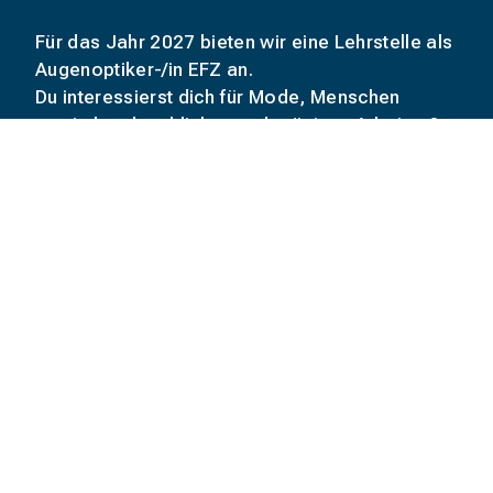
Für das Jahr 2027 bieten wir eine Lehrstelle als
Augenoptiker-/in EFZ an.
Du interessierst dich für Mode, Menschen
sowie handwerkliches und präzises Arbeiten?
Bei uns erhältst du die Möglichkeit, an zwei
verschiedenen Standorten in Wil und St. Gallen
einen abwechslungsreichen Beruf zu lernen.
Schicke deine vollständige Bewerbung (inkl.
Lebenslauf, Zeugnisse und Stellwerk) an
Gabriela Hasler-Arnold (
info@stuber-optik.ch)
.
Wir freuen uns, dich kennenzulernen.