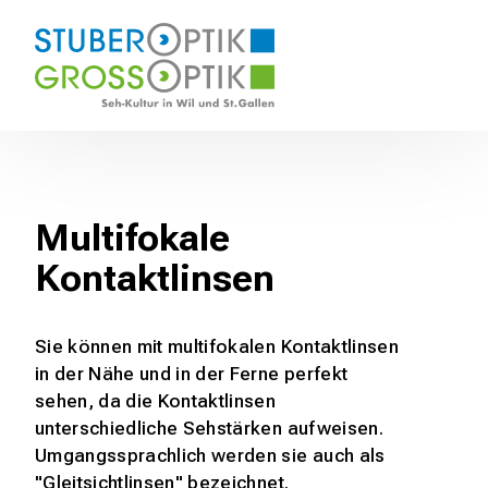
orte
Angebot
Über uns
Kontakt
Termin
ber Optik Wil
Dienstleistungen
Team
ss Optik St. Gallen
Sehlösungen
Gesundheitsoptik
Kollektionen
Kontaktlinsen
Schutzbrillen
Multifokale
Fragen und Antworten
Kontaktlinsen
Sie können mit multifokalen Kontaktlinsen
in der Nähe und in der Ferne perfekt
sehen, da die Kontaktlinsen
unterschiedliche Sehstärken aufweisen.
Umgangssprachlich werden sie auch als
"Gleitsichtlinsen" bezeichnet.